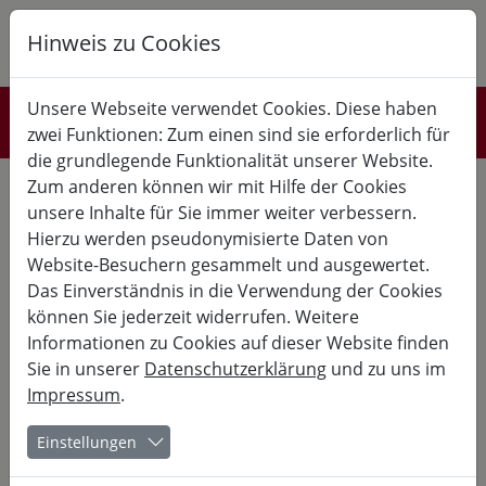
Hinweis zu Cookies
K
B
G
Unsere Webseite verwendet Cookies. Diese haben
Über die Akademie
zwei Funktionen: Zum einen sind sie erforderlich für
die grundlegende Funktionalität unserer Website.
ÜBER DIE AKADEMIE
Zum anderen können wir mit Hilfe der Cookies
UNSER LEITBILD
GESCHICHTE
unsere Inhalte für Sie immer weiter verbessern.
SCHRIFTEN
Hierzu werden pseudonymisierte Daten von
Die Akademie Burg Fürsteneck ist eine Bildungsstätte der
Website-Besuchern gesammelt und ausgewertet.
kulturellen, beruflichen und gesellschaftspolitischen
Das Einverständnis in die Verwendung der Cookies
Weiterbildung mit langer Geschichte und prägender
Tradition. 1953 zur Heimvolkshochschule umgebaut und
können Sie jederzeit widerrufen. Weitere
neu gegründet steht sie in ihrer Ausrichtung und ihrem
Informationen zu Cookies auf dieser Website finden
Verständnis von Bildung, lebenslangem und ganzheitlichem
Sie in unserer
Datenschutzerklärung
und zu uns im
Lernen in der Tradition der Erwachsenenbildung im
ländlichen Raum und fühlt sich dieser verbunden.
Impressum
.
Einstellungen
In der kulturellen Bildung finden Sie ein breites
Kursangebot mit Schwerpunkten in Musik, Tanz und