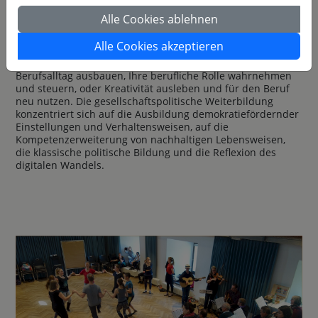
Gesang, der Fotografie, sowie der bildenden und
Alle Cookies ablehnen
darstellenden Künste. In den Wochenkursen der
beruflichen Weiterbildung, die größtenteils als
Alle Cookies akzeptieren
Bildungsurlaub anerkannt sind, lernen Sie Stress
vorzubeugen, Kommunikationsfähigkeiten für den
Berufsalltag ausbauen, Ihre berufliche Rolle wahrnehmen
und steuern, oder Kreativität ausleben und für den Beruf
neu nutzen. Die gesellschaftspolitische Weiterbildung
konzentriert sich auf die Ausbildung demokratiefördernder
Einstellungen und Verhaltensweisen, auf die
Kompetenzerweiterung von nachhaltigen Lebensweisen,
die klassische politische Bildung und die Reflexion des
digitalen Wandels.