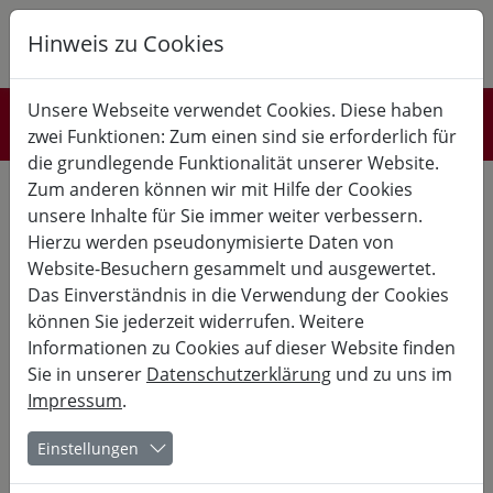
Hinweis zu Cookies
K
B
G
Unsere Webseite verwendet Cookies. Diese haben
Neues von der Burg
zwei Funktionen: Zum einen sind sie erforderlich für
die grundlegende Funktionalität unserer Website.
Bildungsurlaub im
Zum anderen können wir mit Hilfe der Cookies
unsere Inhalte für Sie immer weiter verbessern.
Biosphärenreservat Rhön
Hierzu werden pseudonymisierte Daten von
Website-Besuchern gesammelt und ausgewertet.
Ein Dreiklang aus Landwirtschaft, Naturschutz und
Dorfentwicklung
Das Einverständnis in die Verwendung der Cookies
können Sie jederzeit widerrufen. Weitere
Spannungsfeld Natur und Mensch - Muss es immer ein
Informationen zu Cookies auf dieser Website finden
Spannungsfeld sein?
Sie in unserer
Datenschutzerklärung
und zu uns im
Impressum
.
In einer Region, die geprägt ist von einer jahrzehntelangen
Teilung, der deutschen Wiedervereinigung und drei
unterschiedlichen Bundesländern – Hessen, Bayern und
Einstellungen
Thüringen. Einer Region, die aufgrund ihrer Einzigartigkeit
UNESCO-Biosphärenreservat ist und die schon immer vom