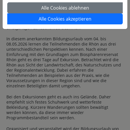
Menschen geformt wurde. In dieser ausgeprägten Natur-
sowie Kulturlandschaft gibt es Konfliktpotenzial. Aber
Alle Cookies ablehnen
genauso gibt es auch Chancen für die Region, wenn es den
Handelnden vor Ort gelingt, Vorurteile abzubauen, kreative
Alle Cookies akzeptieren
Ideen zu entwickeln und sich auf das Potenzial dieser
einzigartigen Landschaft zu besinnen.
In diesem anerkannten Bildungsurlaub vom 04. bis
08.05.2026 lernen die Teilnehmenden die Rhön aus drei
unterschiedlichen Perspektiven kennen. Nach einer
Einführung mit den Grundlagen zum Biosphärenreservat
Rhön geht es drei Tage auf Exkursion. Betrachtet wird die
Rhön aus Sicht der Landwirtschaft, des Naturschutzes und
der Regionalentwicklung. Dabei erfahren die
Teilnehmenden an Beispielen aus der Praxis, wie die
Voraussetzungen in dieser Region sind und wie die
einzelnen Beteiligten damit umgehen.
Bei den Exkursionen geht es auch ins Gelände. Daher
empfiehlt sich festes Schuhwerk und wetterfeste
Bekleidung. Kürzere Wanderungen sollten bewältigt
werden können, da diese immer wieder
Programmbestandteil sein werden.
Organisiert und veranstaltet wird der Bildungsurlaub von