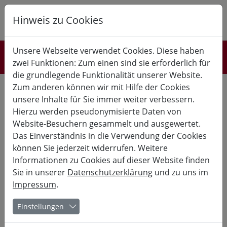
Hinweis zu Cookies
K
B
G
Unsere Webseite verwendet Cookies. Diese haben
Unsere Räumlichkeiten
zwei Funktionen: Zum einen sind sie erforderlich für
die grundlegende Funktionalität unserer Website.
ALLE
Zum anderen können wir mit Hilfe der Cookies
SEMINARRÄUME
GÄSTEZIMMER
SPEISESÄLE
unsere Inhalte für Sie immer weiter verbessern.
GEMEINSCHAFTSRÄUME
Hierzu werden pseudonymisierte Daten von
Seminarräume
Website-Besuchern gesammelt und ausgewertet.
Das Einverständnis in die Verwendung der Cookies
können Sie jederzeit widerrufen. Weitere
Informationen zu Cookies auf dieser Website finden
Sie in unserer
Datenschutzerklärung
und zu uns im
Impressum
.
Einstellungen