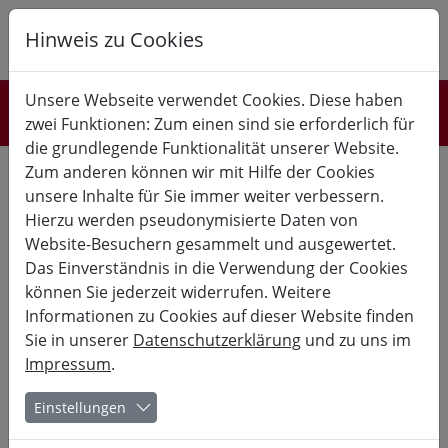
Hinweis zu Cookies
K
B
G
Unsere Webseite verwendet Cookies. Diese haben
Unser Programm
zwei Funktionen: Zum einen sind sie erforderlich für
die grundlegende Funktionalität unserer Website.
Halbjahresprogramm 2026
Zum anderen können wir mit Hilfe der Cookies
unsere Inhalte für Sie immer weiter verbessern.
bestellen
Hierzu werden pseudonymisierte Daten von
Website-Besuchern gesammelt und ausgewertet.
Liebe Freundinnen und Freunde von Burg Fürsteneck,
Das Einverständnis in die Verwendung der Cookies
unser Programm für das zweite Halbjahr 2026 ist erhältlich
und kann bei uns kostenlos angefordert werden.
können Sie jederzeit widerrufen. Weitere
Informationen zu Cookies auf dieser Website finden
Unsere Halbjahres-Programmhefte stehen Ihnen hier auch
Sie in unserer
Datenschutzerklärung
und zu uns im
als PDF Download zur Verfügung:
Impressum
.
Halbjahres-Programmheft August - Dezember 2026
Einstellungen
Halbjahres-Programmheft Januar - Juli 2026