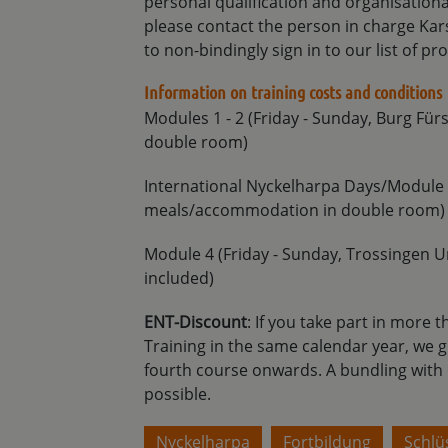
personal qualification and organisationa
please contact the person in charge Kar
to non-bindingly sign in to our list of pr
Information on training costs and conditions
Modules 1 - 2 (Friday - Sunday, Burg Für
double room)
International Nyckelharpa Days/Module 3
meals/accommodation in double room)
Module 4 (Friday - Sunday, Trossingen 
included)
ENT-Discount
: If you take part in more
Training in the same calendar year, we 
fourth course onwards. A bundling with ot
possible.
Nyckelharpa
Fortbildung
Schlüs