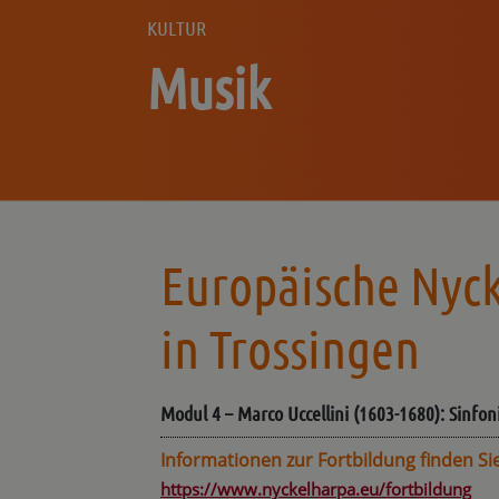
KULTUR
Musik
Europäische Nyck
in Trossingen
Modul 4 – Marco Uccellini (1603-1680): Sinfon
Informationen zur Fortbildung finden Si
https://www.nyckelharpa.eu/fortbildung