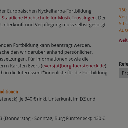
160 
der Europäischen Nyckelharpa-Fortbildung.
Ver
e
Staatliche Hochschule für Musik Trossingen
. Der
50 €
r Unterkunft und Verpflegung muss selbst gesorgt
Aus
weit
fenden Fortbildung kann beantragt werden.
cheiden wir darüber anhand persönlicher,
ussetzungen. Für Informationen sowie die
Refe
rrn Karsten Evers (
evers(at)burg-fuersteneck.de
).
 in die Interessent*innenliste für die Fortbildung
Pr
nditionen
steneck): je 340 € (inkl. Unterkunft im DZ und
3 (Donnerstag - Sonntag, Burg Fürsteneck): 430 €
)