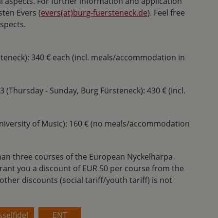
l aspects. For further information and application
sten Evers (
evers(at)burg-fuersteneck.de
). Feel free
ospects.
steneck): 340 € each (incl. meals/accommodation in
 (Thursday - Sunday, Burg Fürsteneck): 430 € (incl.
University of Music): 160 € (no meals/accommodation
 than three courses of the European Nyckelharpa
grant you a discount of EUR 50 per course from the
her discounts (social tariff/youth tariff) is not
selfidel
ENT