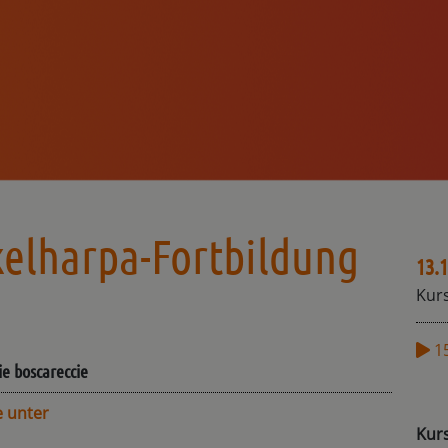
elharpa-Fortbildung
13.1
Kurs
1
ie boscareccie
e unter
Kur