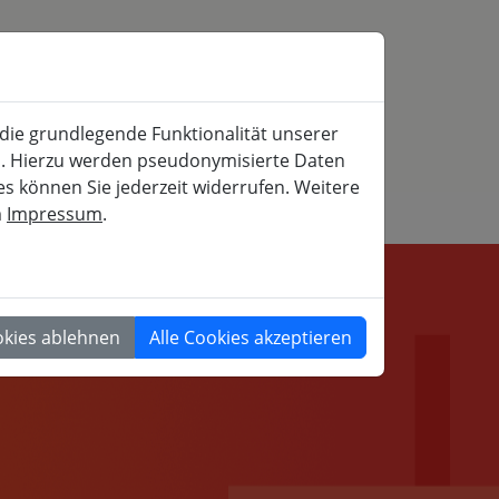
SERVICE
MITFAHRBÖRSE
SUCHE
 die grundlegende Funktionalität unserer
iche und gesellschaftspolitische Weiterbildung
rn. Hierzu werden pseudonymisierte Daten
 können Sie jederzeit widerrufen. Weitere
m
Impressum
.
GESELLSCHAFT
okies ablehnen
Alle Cookies akzeptieren