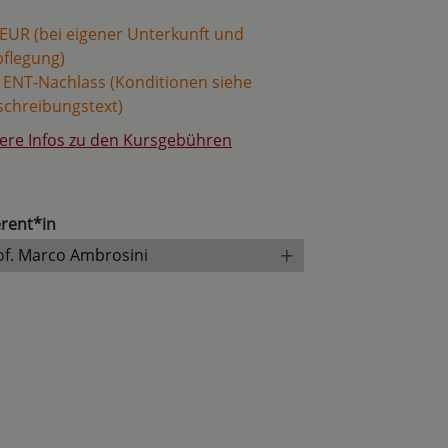
EUR (bei eigener Unterkunft und
pflegung)
 ENT-Nachlass (Konditionen siehe
schreibungstext)
ere Infos zu den Kursgebühren
rent*in
+
of. Marco Ambrosini