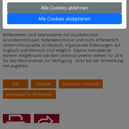
Im Mittelpunkt stehen grundlegende Spieltechniken,
Alle Cookies ablehnen
rhythmische Muster und gemeinsames Musizieren. Die
Teilnehmenden erproben Anschlagsarten, Klangmöglichkeiten
Alle Cookies akzeptieren
und einfache bis weiterführende Rhythmen und lernen, wie
sich Daf und Tombak im Zusammenspiel ergänzen.
Willkommen sind Interessierte mit musikalischen
Grundkenntnissen; Notenkenntnisse sind nicht erforderlich.
Unterrichtssprache ist Deutsch, ergänzende Erklärungen auf
Englisch und Persisch sind möglich. Eigene Instrumente
können mitgebracht werden; Leihinstrumente stehen für 20 €
für das Wochenende zur Verfügung - bitte bei der Anmeldung
mit angeben.
Daf
Tombak
persische Trommel
orientalische Rhythmen