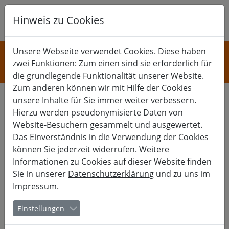
Hinweis zu Cookies
K
B
G
KULTUR
Unsere Webseite verwendet Cookies. Diese haben
zwei Funktionen: Zum einen sind sie erforderlich für
Musik
die grundlegende Funktionalität unserer Website.
Zum anderen können wir mit Hilfe der Cookies
unsere Inhalte für Sie immer weiter verbessern.
Hierzu werden pseudonymisierte Daten von
Daf und Tombak Kurs
Website-Besuchern gesammelt und ausgewertet.
Das Einverständnis in die Verwendung der Cookies
Persische Trommelkunst zwischen feinem Klang und
können Sie jederzeit widerrufen. Weitere
lebendigem Rhythmus
Informationen zu Cookies auf dieser Website finden
Sie in unserer
Datenschutzerklärung
und zu uns im
Dieser Wochenendkurs führt in die Klang- und Rhythmuswelt
Impressum
.
von Daf und Tombak ein. Beide Instrumente prägen die
persische Musik und eröffnen Zugänge zu orientalischen
Rhythmustraditionen, feinen Klangfarben und lebendigem
Einstellungen
Zusammenspiel.