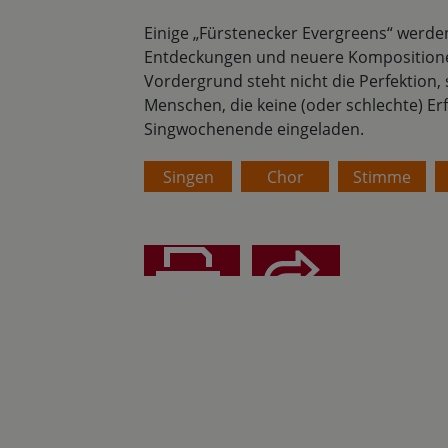
Einige „Fürstenecker Evergreens“ werden
Entdeckungen und neuere Kompositionen
Vordergrund steht nicht die Perfektio
Menschen, die keine (oder schlechte) E
Singwochenende eingeladen.
Singen
Chor
Stimme
Teilen
Drucken