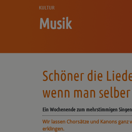
KULTUR
Musik
Schöner die Liede
wenn man selber
Ein Wochenende zum mehrstimmigen Singen
Wir lassen Chorsätze und Kanons ganz 
erklingen.