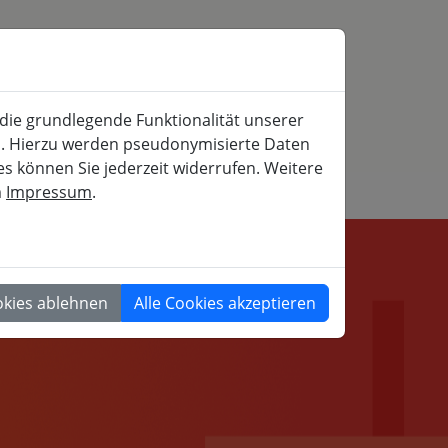
SERVICE
MITFAHRBÖRSE
SUCHE
 die grundlegende Funktionalität unserer
iche und gesellschaftspolitische Weiterbildung
rn. Hierzu werden pseudonymisierte Daten
 können Sie jederzeit widerrufen. Weitere
m
Impressum
.
GESELLSCHAFT
okies ablehnen
Alle Cookies akzeptieren