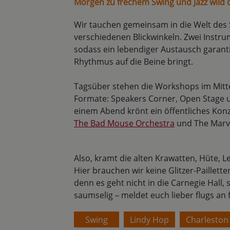
Morgen zu frechem Swing und Jazz wild 
Wir tauchen gemeinsam in die Welt des 
verschiedenen Blickwinkeln. Zwei Instr
sodass ein lebendiger Austausch garanti
Rhythmus auf die Beine bringt.
Tagsüber stehen die Workshops im Mitte
Formate: Speakers Corner, Open Stage 
einem Abend krönt ein öffentliches Konz
The Bad Mouse Orchestra
und The Marve
Also, kramt die alten Krawatten, Hüte, 
Hier brauchen wir keine Glitzer-Paillet
denn es geht nicht in die Carnegie Hall, 
saumselig – meldet euch lieber flugs an 
Swing
Lindy Hop
Charleston