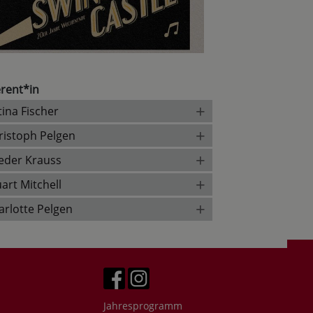
rent*in
+
tina Fischer
+
ristoph Pelgen
+
ieder Krauss
+
Stuart Mitchell
+
arlotte Pelgen
Jahresprogramm