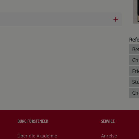
+
Refe
Be
Ch
Fr
Ch
BURG FÜRSTENECK
SERVICE
Über die Akademie
Anreise