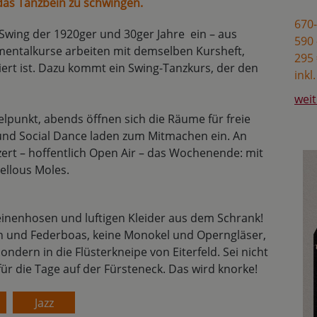
das Tanzbein zu schwingen.
670-
Swing der 1920ger und 30ger Jahre ein – aus
590 
umentalkurse arbeiten mit demselben Kursheft,
295 
ert ist. Dazu kommt ein Swing-Tanzkurs, der den
inkl
weit
lpunkt, abends öffnen sich die Räume für freie
und Social Dance laden zum Mitmachen ein. An
ert – hoffentlich Open Air – das Wochenende: mit
llous Moles.
Leinenhosen und luftigen Kleider aus dem Schrank!
ten und Federboas, keine Monokel und Operngläser,
sondern in die Flüsterkneipe von Eiterfeld. Sei nicht
für die Tage auf der Fürsteneck. Das wird knorke!
Jazz