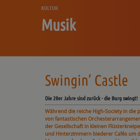
KULTUR
Musik
Swingin’ Castle
Die 20er Jahre sind zurück - die Burg swingt!
Während die reiche High-Society in die 
von fantastischen Orchesterarrangements
der Gesellschaft in kleinen Flüsterkneipe
und Hinterzimmern biederer Cafés um do