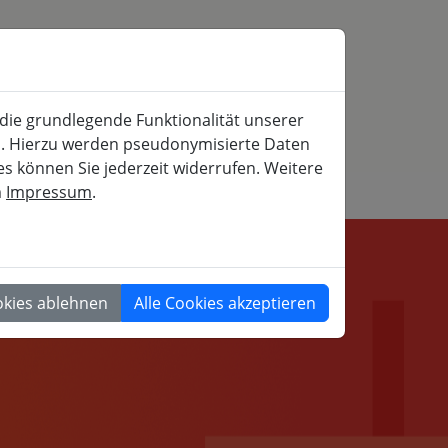
SERVICE
MITFAHRBÖRSE
SUCHE
 die grundlegende Funktionalität unserer
iche und gesellschaftspolitische Weiterbildung
rn. Hierzu werden pseudonymisierte Daten
 können Sie jederzeit widerrufen. Weitere
m
Impressum
.
GESELLSCHAFT
okies ablehnen
Alle Cookies akzeptieren