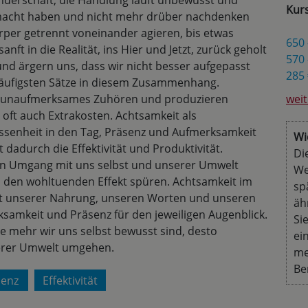
anderschaft, die Handlung läuft unbewusst und
Kur
gemacht haben und nicht mehr drüber nachdenken
per getrennt voneinander agieren, bis etwas
650 
ft in die Realität, ins Hier und Jetzt, zurück geholt
570 
und ärgern uns, dass wir nicht besser aufgepasst
285 
 häufigsten Sätze in diesem Zusammenhang.
h unaufmerksames Zuhören und produzieren
weit
oft auch Extrakosten. Achtsamkeit als
ssenheit in den Tag, Präsenz und Aufmerksamkeit
Wi
 dadurch die Effektivität und Produktivität.
Di
en Umgang mit uns selbst und unserer Umwelt
We
 den wohltuenden Effekt spüren. Achtsamkeit im
sp
it unserer Nahrung, unseren Worten und unseren
äh
amkeit und Präsenz für den jeweiligen Augenblick.
Si
Je mehr wir uns selbst bewusst sind, desto
ei
serer Umwelt umgehen.
me
Be
senz
Effektivität