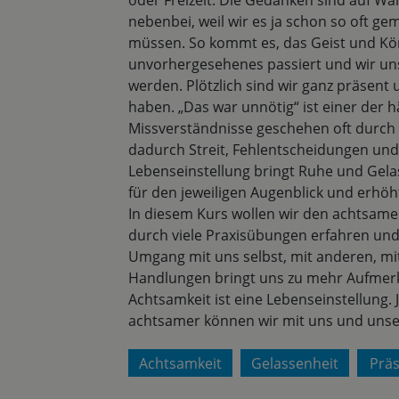
oder Freizeit. Die Gedanken sind auf W
nebenbei, weil wir es ja schon so oft 
müssen. So kommt es, das Geist und Kör
unvorhergesehenes passiert und wir unsan
werden. Plötzlich sind wir ganz präsent 
haben. „Das war unnötig“ ist einer der
Missverständnisse geschehen oft durc
dadurch Streit, Fehlentscheidungen und 
Lebenseinstellung bringt Ruhe und Gela
für den jeweiligen Augenblick und erhöht
In diesem Kurs wollen wir den achtsam
durch viele Praxisübungen erfahren und
Umgang mit uns selbst, mit anderen, m
Handlungen bringt uns zu mehr Aufmerks
Achtsamkeit ist eine Lebenseinstellung. 
achtsamer können wir mit uns und un
Achtsamkeit
Gelassenheit
Prä