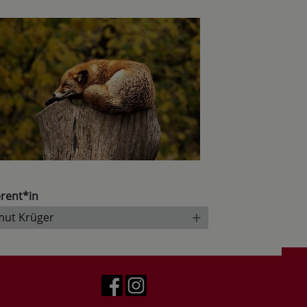
rent*in
+
mut Krüger