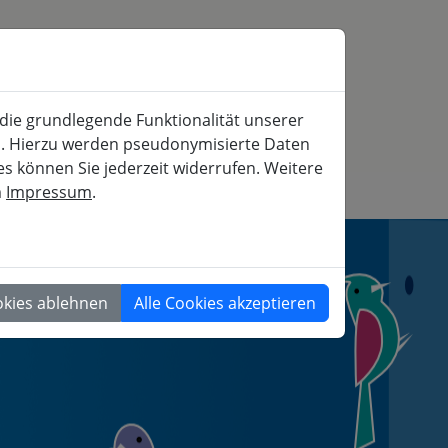
SERVICE
MITFAHRBÖRSE
SUCHE
 die grundlegende Funktionalität unserer
iche und gesellschaftspolitische Weiterbildung
rn. Hierzu werden pseudonymisierte Daten
 können Sie jederzeit widerrufen. Weitere
m
Impressum
.
GESELLSCHAFT
okies ablehnen
Alle Cookies akzeptieren