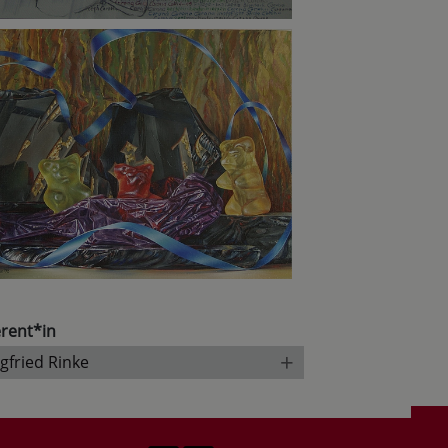
rent*in
+
egfried Rinke