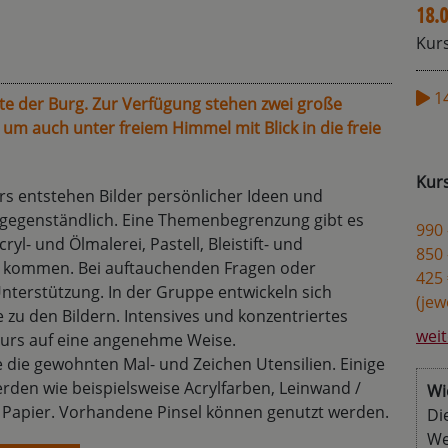
18.0
Kurs
1
eite der Burg. Zur Verfügung stehen zwei große
um auch unter freiem Himmel mit Blick in die freie
Kur
s entstehen Bilder persönlicher Ideen und
gegenständlich. Eine Themenbegrenzung gibt es
990 
yl- und Ölmalerei, Pastell, Bleistift- und
850 
 kommen. Bei auftauchenden Fragen oder
425 
terstützung. In der Gruppe entwickeln sich
(jew
u den Bildern. Intensives und konzentriertes
weit
Kurs auf eine angenehme Weise.
 die gewohnten Mal- und Zeichen Utensilien. Einige
rden wie beispielsweise Acrylfarben, Leinwand /
Wi
le, Papier. Vorhandene Pinsel können genutzt werden.
Di
We