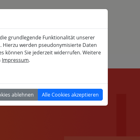
SERVICE
MITFAHRBÖRSE
SUCHE
 die grundlegende Funktionalität unserer
iche und gesellschaftspolitische Weiterbildung
rn. Hierzu werden pseudonymisierte Daten
 können Sie jederzeit widerrufen. Weitere
m
Impressum
.
GESELLSCHAFT
okies ablehnen
Alle Cookies akzeptieren