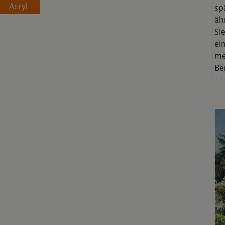
Acryl
sp
äh
Si
ei
me
Be