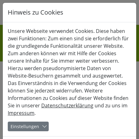
Hinweis zu Cookies
K
B
G
GESELLSCHAFT
Unsere Webseite verwendet Cookies. Diese haben
zwei Funktionen: Zum einen sind sie erforderlich für
Demokratie und
die grundlegende Funktionalität unserer Website.
Zeitgeschichte
Zum anderen können wir mit Hilfe der Cookies
unsere Inhalte für Sie immer weiter verbessern.
Hierzu werden pseudonymisierte Daten von
Website-Besuchern gesammelt und ausgewertet.
Gesellschaftlicher Wandel
Das Einverständnis in die Verwendung der Cookies
können Sie jederzeit widerrufen. Weitere
durch gelebte Demokratie
Informationen zu Cookies auf dieser Website finden
Sie in unserer
Datenschutzerklärung
und zu uns im
Impressum
.
Für mehr Mitgestaltung im Alltag
Einstellungen
Demokratie ist so viel mehr als alle paar Jahre wählen zu
gehen. Wie aber kann es gelingen, Menschen zum Mitwirken
einzuladen? Wie wollen wir miteinander leben und was haben