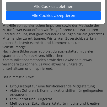
Stadtgestaltung und Demokratie miteinander zu tun?
Alle Cookies ablehnen
Wir lernen das Konzept des Familienrats kennen, üben in
Alle Cookies akzeptieren
Gesprächen Raum für Empathie und Vielschichtigkeit zu geben
und reflektieren unsere eigenen Schranken im Kopf.
Mit Hilfe von spielerischen Impulsen sowie der Methode der
Zukunftswerkstatt öffnen wir festgefahrene Denkstrukturen
und trauen uns, mal ganz frei neue Lösungen für ein gerechtes
Miteinander zu erträumen. Wir tanken Zuversicht, stärken
unsere Selbstwirksamkeit und kümmern uns um
Selbstfürsorge.
Nach dem Bildungsurlaub bist du ausgestattet mit vielen
spannenden Perspektiven, hilfreichen
Kommunikationsmethoden sowie der Gewissheit, etwas
verändern zu können. Es wird abwechslungsreich,
unterhaltsam und inspirierend.
Das nimmst du mit:
Erfolgsrezept für eine funktionierende Mitgestaltung
Aktives Zuhören & Kommunikationshilfen für gelingenden
Austausch
Familienrat und Bürgerrat
Methode der Zukunftswerkstatt für mutige und kreative