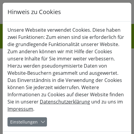
Hinweis zu Cookies
K
B
G
GESELLSCHAFT
Unsere Webseite verwendet Cookies. Diese haben
zwei Funktionen: Zum einen sind sie erforderlich für
geförderte Kurse
die grundlegende Funktionalität unserer Website.
Zum anderen können wir mit Hilfe der Cookies
unsere Inhalte für Sie immer weiter verbessern.
Hierzu werden pseudonymisierte Daten von
Die Rhön im
Website-Besuchern gesammelt und ausgewertet.
Das Einverständnis in die Verwendung der Cookies
Nationalsozialismus
können Sie jederzeit widerrufen. Weitere
Informationen zu Cookies auf dieser Website finden
Eine Spurensuche – gegen das Vergessen der Taten, im
Sie in unserer
Datenschutzerklärung
und zu uns im
Gedenken an die Opfer und die Konsequenzen für die
Impressum
.
Gegenwart
Einstellungen
In diesem Bildungsurlaub wollen wir den Spuren folgen, die
der Nationalsozialismus auch in der Rhön hinterlassen hat. So