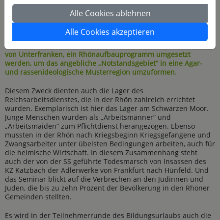
diente beispielsweise die Reichssegelflugschule (Grönhoff-
Areal) auf der Wasserkuppe dem Aufbau des neuen
Alle Cookies ablehnen
Luftwaffenpersonals aus der Flieger-HJ heraus. Für den
Truppenübungsplatz Wildflecken wurden 2500 Menschen aus
Alle Cookies akzeptieren
sieben Gemeinden und 5 Weilern abgesiedelt. Gleichzeitig
sollte mit dem Dr. Hellmuth-Plan, benannt nach dem Gauleiter
von Unterfranken, ein Rhönaufbauprogramm umgesetzt
werden, um das angebliche „Notstandsgebiet“ in eine Agar-
und rassenideologische Musterregion umzuformen.
Diesem Zweck dienten auch die Lager des
Reichsarbeitsdienstes, die in der Rhön zahlreich errichtet
wurden. Exemplarisch ist hier das Lager am Schwarzen Moor.
Junge Menschen wurden als „Arbeitsmänner“ und
„Arbeitsmaiden“ zum Pflichtdienst herangezogen. Ebenso
mussten in der Rhön nach Kriegsbeginn Kriegsgefangene und
Zwangsarbeiter unter übelsten Bedingungen arbeiten, auch für
die heimische Wirtschaft. In diesem Zusammenhang steht
auch der von der SS geführte Todesmarsch von Insassen des
KZ Katzbach der Adlerwerke von Frankfurt nach Hünfeld. Und
das Seminar blickt auf die Verbrechen an den Jüdinnen und
Juden, die bis zu zehn Prozent der Bevölkerung in den Rhöner
Gemeinden stellten.
Es wird in der Teilnehmerrunde des Bildungsurlaubs auch die