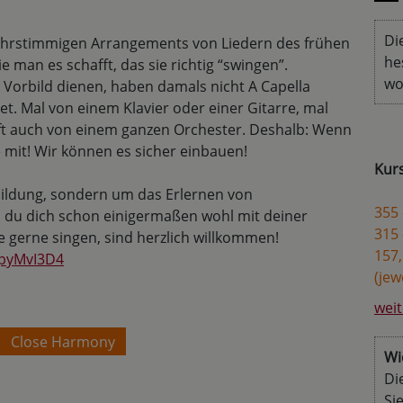
Di
mehrstimmigen Arrangements von Liedern des frühen
he
 man es schafft, das sie richtig “swingen”.
wo
s Vorbild dienen, haben damals nicht A Capella
t. Mal von einem Klavier oder einer Gitarre, mal
ft auch von einem ganzen Orchester. Deshalb: Wenn
ne mit! Wir können es sicher einbauen!
Kur
bildung, sondern um das Erlernen von
355 
nn du dich schon einigermaßen wohl mit deiner
315 
die gerne singen, sind herzlich willkommen!
157,
qpyMvI3D4
(jew
weit
Close Harmony
Wi
Di
Si