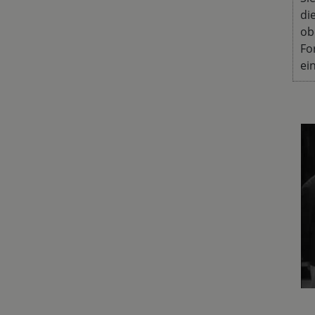
di
ob
Fo
ei