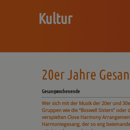
Kultur
20er Jahre Gesan
Gesangwochenende
Wer sich mit der Musik der 20er und 30er
Gruppen wie die “Boswell Sisters” oder d
verspielten Close Harmony Arrangement
Harmoniegesang, der so eng beieinander 