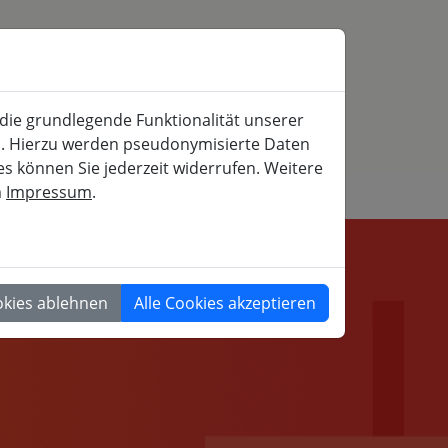
SERVICE
MITFAHRBÖRSE
SUCHE
 die grundlegende Funktionalität unserer
iche und gesellschaftspolitische Weiterbildung
rn. Hierzu werden pseudonymisierte Daten
 können Sie jederzeit widerrufen. Weitere
m
Impressum
.
GESELLSCHAFT
okies ablehnen
Alle Cookies akzeptieren