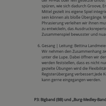
der Hi-Hat oder fein gesetzte Ghost
spüren, wie sich dadurch Groove, E
Mittel gezielt ins eigene Spiel integ
sein können als bloße Übergänge. M
Phrasierung verleihen wir ihnen musi
zu entwickeln, das Ausdrucksreperto
Zusammenspiel bewusster und nuanc
Gesang | Leitung: Bettina Landmei
Wir nehmen den Zusammenhang zwi
unter die Lupe. Dabei öffnen wir d
werden feststellen, dass es nicht nu
gezielte Übungen wird die Flexibilit
Registerübergang verbessert.Jede K
kann gerne eingegangen werden.
P3: Bigband (BB) und „Burg-Medley-Band