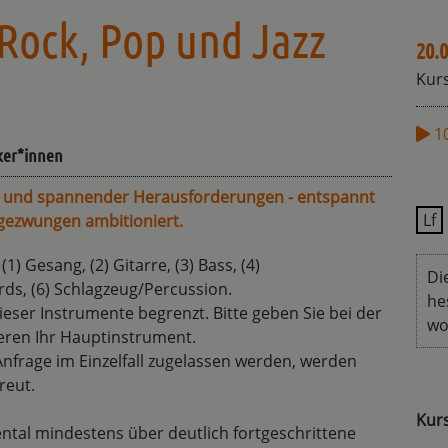
 Rock, Pop und Jazz
20.0
Kurs
1
ker*innen
s und spannender Herausforderungen - entspannt
Lf
ngezwungen ambitioniert.
) Gesang, (2) Gitarre, (3) Bass, (4)
Di
rds, (6) Schlagzeug/Percussion.
he
ieser Instrumente begrenzt. Bitte geben Sie bei der
wo
eren Ihr Hauptinstrument.
nfrage im Einzelfall zugelassen werden, werden
treut.
Kur
ental mindestens über deutlich fortgeschrittene