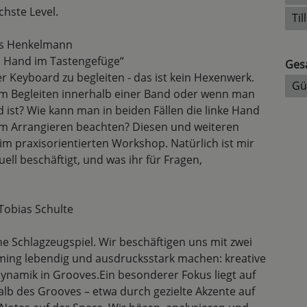
hste Level.
Til
as Henkelmann
en Hand im Tastengefüge“
Ges
er Keyboard zu begleiten - das ist kein Hexenwerk.
Gü
em Begleiten innerhalb einer Band oder wenn man
ist? Wie kann man in beiden Fällen die linke Hand
eim Arrangieren beachten? Diesen und weiteren
 praxisorientierten Workshop. Natürlich ist mir
ell beschäftigt, und was ihr für Fragen,
 Tobias Schulte
he Schlagzeugspiel. Wir beschäftigen uns mit zwei
ming lebendig und ausdrucksstark machen: kreative
Dynamik in Grooves.Ein besonderer Fokus liegt auf
lb des Grooves – etwa durch gezielte Akzente auf