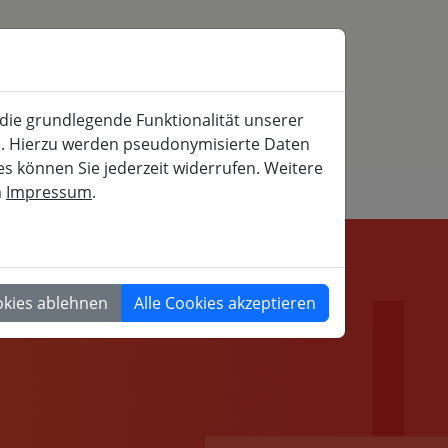
SERVICE
MITFAHRBÖRSE
SUCHE
 die grundlegende Funktionalität unserer
iche und gesellschaftspolitische Weiterbildung
rn. Hierzu werden pseudonymisierte Daten
 können Sie jederzeit widerrufen. Weitere
m
Impressum
.
GESELLSCHAFT
okies ablehnen
Alle Cookies akzeptieren