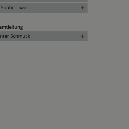
+
l Spohr
Bass
amtleitung
+
nter Schmuck