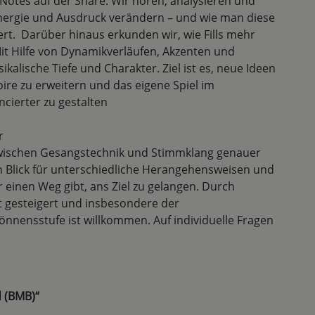
 Notes auf der Snare. Wir hören, analysieren und
nergie und Ausdruck verändern – und wie man diese
riert. Darüber hinaus erkunden wir, wie Fills mehr
it Hilfe von Dynamikverläufen, Akzenten und
kalische Tiefe und Charakter. Ziel ist es, neue Ideen
ire zu erweitern und das eigene Spiel im
ierter zu gestalten
er
schen Gesangstechnik und Stimmklang genauer
en Blick für unterschiedliche Herangehensweisen und
r einen Weg gibt, ans Ziel zu gelangen. Durch
ät gesteigert und insbesondere der
önnensstufe ist willkommen. Auf individuelle Fragen
 (BMB)“