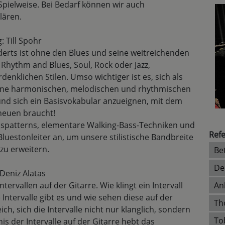
pielweise. Bei Bedarf können wir auch
lären.
 Till Spohr
derts ist ohne den Blues und seine weitreichenden
 Rhythm and Blues, Soul, Rock oder Jazz,
denklichen Stilen. Umso wichtiger ist es, sich als
 seine harmonischen, melodischen und rhythmischen
nd sich ein Basisvokabular anzueignen, mit dem
heuen braucht!
sspatterns, elementare Walking-Bass-Techniken und
Refe
Bluestonleiter an, um unsere stilistische Bandbreite
zu erweitern.
Be
De
 Deniz Alatas
ervallen auf der Gitarre. Wie klingt ein Intervall
An
ntervalle gibt es und wie sehen diese auf der
Th
eich, sich die Intervalle nicht nur klanglich, sondern
To
is der Intervalle auf der Gitarre hebt das