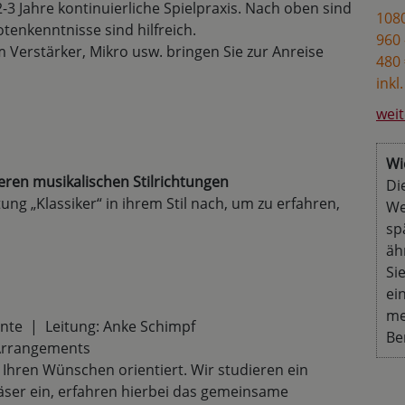
-3 Jahre kontinuierliche Spielpraxis. Nach oben sind
1080
tenkenntnisse sind hilfreich.
960 
em Verstärker, Mikro usw. bringen Sie zur Anreise
480 
inkl
weit
Wi
ren musikalischen Stilrichtungen
Di
tung „Klassiker“ in ihrem Stil nach, um zu erfahren,
We
sp
äh
Si
ei
me
nte | Leitung: Anke Schimpf
Be
Arrangements
 Ihren Wünschen orientiert. Wir studieren ein
ser ein, erfahren hierbei das gemeinsame