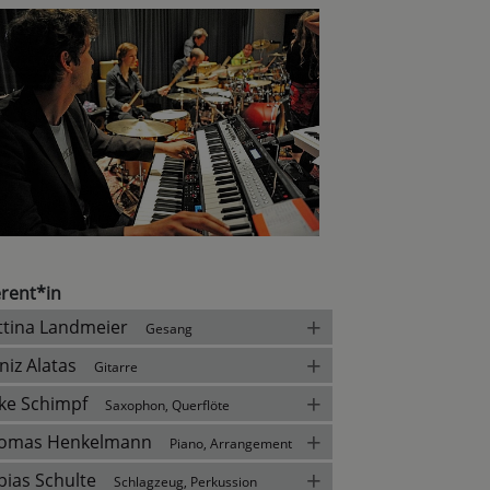
rent*in
+
ttina Landmeier
Gesang
+
niz Alatas
Gitarre
+
ke Schimpf
Saxophon, Querflöte
+
omas Henkelmann
Piano, Arrangement
+
bias Schulte
Schlagzeug, Perkussion