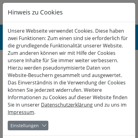
Hinweis zu Cookies
K
B
G
BERUF
Unsere Webseite verwendet Cookies. Diese haben
zwei Funktionen: Zum einen sind sie erforderlich für
Gesundheit & Stress
die grundlegende Funktionalität unserer Website.
Zum anderen können wir mit Hilfe der Cookies
unsere Inhalte für Sie immer weiter verbessern.
Hierzu werden pseudonymisierte Daten von
Der Körper, mein Körper.
Website-Besuchern gesammelt und ausgewertet.
Das Einverständnis in die Verwendung der Cookies
Wunderwerk und Abenteuer
können Sie jederzeit widerrufen. Weitere
Informationen zu Cookies auf dieser Website finden
Wir begegnen dem Körper in Bewegung und Entspannung,
Sie in unserer
Datenschutzerklärung
und zu uns im
Theorie und Praxis.
Impressum
.
Was macht dieses Wunderwerk Körper aus? Unser Körper ist
beeindruckend und vieles geschieht ganz ohne unser Zutun.
Einstellungen
An diesem Wochenende wollen wir durch Bewegung und
Entspannung einfach mal für unseren Körper da sein - ihn