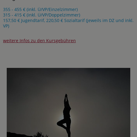
355 - 455 € (inkl. Ü/VP/Einzelzimmer)
315 - 415 € (inkl. Ü/VP/Doppelzimmer)
157,50 € Jugendtarif, 220,50 € Sozialtarif (jeweils im DZ und inkl.
VP)
weitere Infos zu den Kursgebühren