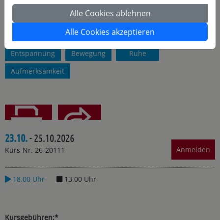
bewusst wahrnehmen und wertschätzen. Er bekommt unsere
Alle Cookies ablehnen
ganze Aufmerksamkeit, von Freitagabend bis Sonntagmittag.
Freut Euch auf ein bewegtes und wohltuendes Wochenende
mit Eurem Körper!
Alle Cookies akzeptieren
Entspannung
Bewegung
Ruhe
Aufmerksamkeit
23.10.
- 25.10.2026
Teilen
Drucken
Anmelden
Kurs-Nr. 26-20111
18.00 Uhr
13.00 Uhr
Kursgebühren:*