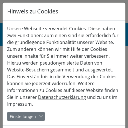
Hinweis zu Cookies
K
B
G
BERUF
Unsere Webseite verwendet Cookies. Diese haben
zwei Funktionen: Zum einen sind sie erforderlich für
Gesundheit & Stress
die grundlegende Funktionalität unserer Website.
Zum anderen können wir mit Hilfe der Cookies
unsere Inhalte für Sie immer weiter verbessern.
Es gibt schon den nächsten Termin:
Hierzu werden pseudonymisierte Daten von
15.03.
- 19.03.
Website-Besuchern gesammelt und ausgewertet.
Das Einverständnis in die Verwendung der Cookies
Kurs-Nr. 27-20431
können Sie jederzeit widerrufen. Weitere
Bu
Informationen zu Cookies auf dieser Website finden
Präsenz im eigenen Leben
Sie in unserer
Datenschutzerklärung
und zu uns im
Impressum
.
Feldenkrais und Theatermethoden – Erweiterte
Einstellungen
Möglichkeiten für Beruf und Gesellschaft