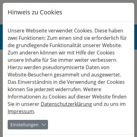
Hinweis zu Cookies
K
B
G
BERUF
Unsere Webseite verwendet Cookies. Diese haben
zwei Funktionen: Zum einen sind sie erforderlich für
Kommunikation
die grundlegende Funktionalität unserer Website.
Zum anderen können wir mit Hilfe der Cookies
unsere Inhalte für Sie immer weiter verbessern.
Es gibt schon den nächsten Termin:
Hierzu werden pseudonymisierte Daten von
05.04.
- 09.04.
Website-Besuchern gesammelt und ausgewertet.
Das Einverständnis in die Verwendung der Cookies
Kurs-Nr. 27-20051
können Sie jederzeit widerrufen. Weitere
Bu
Informationen zu Cookies auf dieser Website finden
Jedes Wort braucht eine
Sie in unserer
Datenschutzerklärung
und zu uns im
Impressum
.
Stimme
Einstellungen
Sprache und ihre Wirkung im gesellschaftlichen