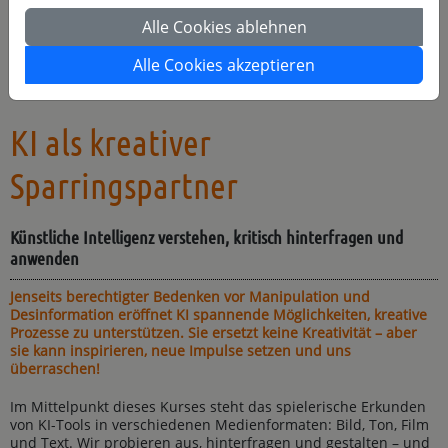
hinterfragen und anwenden: Termin Winter
Alle Cookies ablehnen
Warteliste
Alle Cookies akzeptieren
KI als kreativer
Sparringspartner
Künstliche Intelligenz verstehen, kritisch hinterfragen und
anwenden
Jenseits berechtigter Bedenken vor Manipulation und
Desinformation eröffnet KI spannende Möglichkeiten, kreative
Prozesse zu unterstützen. Sie ersetzt keine Kreativität – aber
sie kann inspirieren, neue Impulse setzen und uns
überraschen!
Im Mittelpunkt dieses Kurses steht das spielerische Erkunden
von KI-Tools in verschiedenen Medienformaten: Bild, Ton, Film
und Text. Wir probieren aus, hinterfragen und gestalten – und