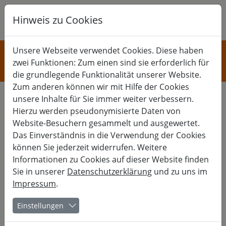
Hinweis zu Cookies
K
B
G
KULTUR
Unsere Webseite verwendet Cookies. Diese haben
zwei Funktionen: Zum einen sind sie erforderlich für
...mehr Kultur!
die grundlegende Funktionalität unserer Website.
Zum anderen können wir mit Hilfe der Cookies
unsere Inhalte für Sie immer weiter verbessern.
Es gibt schon den nächsten Termin:
Hierzu werden pseudonymisierte Daten von
14.12.
- 18.12.
Website-Besuchern gesammelt und ausgewertet.
Das Einverständnis in die Verwendung der Cookies
Kurs-Nr. 26-30391
können Sie jederzeit widerrufen. Weitere
Bu
Informationen zu Cookies auf dieser Website finden
KI als kreativer
Sie in unserer
Datenschutzerklärung
und zu uns im
Impressum
.
Sparringspartner
Einstellungen
Künstliche Intelligenz verstehen, kritisch