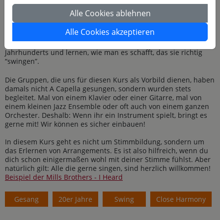
beieinander liegt, dass die einzelnen Stimmen völlig
Alle Cookies ablehnen
miteinander verschmelzen.
Alle Cookies akzeptieren
In diesem Kurs erarbeiten wir solche mehrstimmigen
Arrangements von Liedern des frühen zwanzigsten
Jahrhunderts und lernen, wie man es schafft, das sie richtig
“swingen”.
Die Gruppen, die uns für diesen Kurs als Vorbild dienen, haben
damals nicht A Capella gesungen, sondern wurden stets
begleitet. Mal von einem Klavier oder einer Gitarre, mal von
einem kleinen Jazz Ensemble oder oft auch von einem ganzen
Orchester. Deshalb: Wenn ihr ein Instrument spielt, bringt es
gerne mit! Wir können es sicher einbauen!
In diesem Kurs geht es nicht um Stimmbildung, sondern um
das Erlernen von Arrangements. Es ist also hilfreich, wenn du
dich schon einigermaßen wohl mit deiner Stimme fühlst. Aber
natürlich gilt: Alle die gerne singen, sind herzlich willkommen!
Beispiel der Mills Brothers - I Heard
Gesang
20er Jahre
Swing
Close Harmony