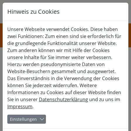
Hinweis zu Cookies
K
B
G
KULTUR
Unsere Webseite verwendet Cookies. Diese haben
zwei Funktionen: Zum einen sind sie erforderlich für
Musik und Tanz
die grundlegende Funktionalität unserer Website.
Zum anderen können wir mit Hilfe der Cookies
unsere Inhalte für Sie immer weiter verbessern.
Hierzu werden pseudonymisierte Daten von
20er Jahre Gesang – Close
Website-Besuchern gesammelt und ausgewertet.
Das Einverständnis in die Verwendung der Cookies
Harmony
können Sie jederzeit widerrufen. Weitere
Informationen zu Cookies auf dieser Website finden
Gesangwochenende
Sie in unserer
Datenschutzerklärung
und zu uns im
Impressum
.
Wer sich mit der Musik der 20er und 30er Jahre beschäftigt,
stolpert früher oder später über Gruppen wie die “Boswell
Einstellungen
Sisters” oder die “Mills Brothers”, die mit ihren wundervoll
verspielten Close Harmony Arrangements weltberühmt
wurden. Close Harmony – das ist Harmoniegesang, der so eng