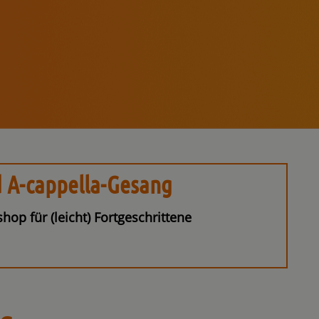
d A-cappella-Gesang
op für (leicht) Fortgeschrittene