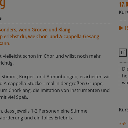
ng
17.0
Kurs
e
1
sonders, wenn Groove und Klang
rlebst du, wie Chor- und A-cappella-Gesang
kann.
Lf
 vielleicht schon im Chor und willst noch mehr
ichtig.
Di
he
timm-, Körper- und Atemübungen, erarbeiten wir
wo
A-cappella-Stücke – mal in der großen Gruppe,
s um Chorklang, die Imitation von Instrumenten und
it viel Spaß.
Kur
, dass jeweils 1-2 Personen eine Stimme
rderung und ein tolles Erlebnis.
355 