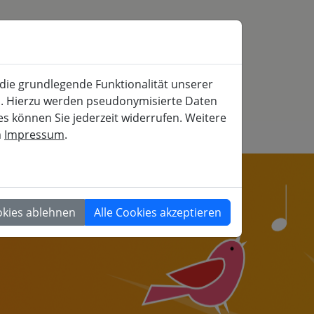
SERVICE
MITFAHRBÖRSE
SUCHE
 die grundlegende Funktionalität unserer
iche und gesellschaftspolitische Weiterbildung
rn. Hierzu werden pseudonymisierte Daten
 können Sie jederzeit widerrufen. Weitere
m
Impressum
.
GESELLSCHAFT
okies ablehnen
Alle Cookies akzeptieren