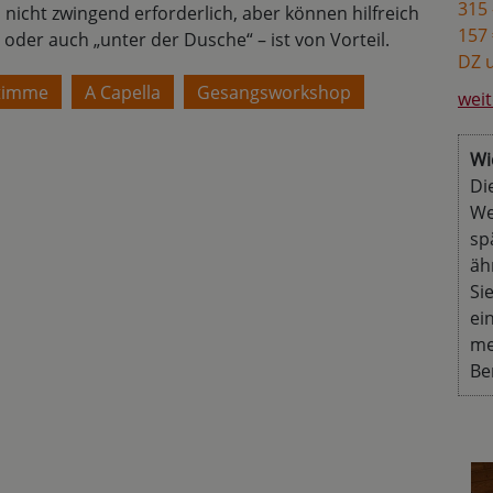
315 
nicht zwingend erforderlich, aber können hilfreich
157 
oder auch „unter der Dusche“ – ist von Vorteil.
DZ u
Stimme
A Capella
Gesangsworkshop
weit
Wi
Di
We
sp
äh
Si
ei
me
Be