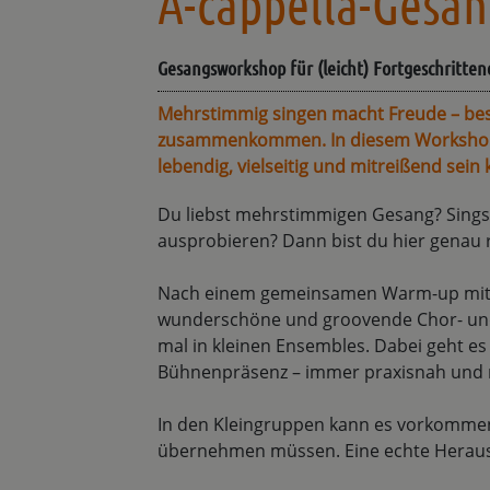
A-cappella-Gesa
Gesangsworkshop für (leicht) Fortgeschritten
Mehrstimmig singen macht Freude – be
zusammenkommen. In diesem Workshop e
lebendig, vielseitig und mitreißend sein 
Du liebst mehrstimmigen Gesang? Singst
ausprobieren? Dann bist du hier genau r
Nach einem gemeinsamen Warm-up mit S
wunderschöne und groovende Chor- und 
mal in kleinen Ensembles. Dabei geht e
Bühnenpräsenz – immer praxisnah und m
In den Kleingruppen kann es vorkommen
übernehmen müssen. Eine echte Herausfo