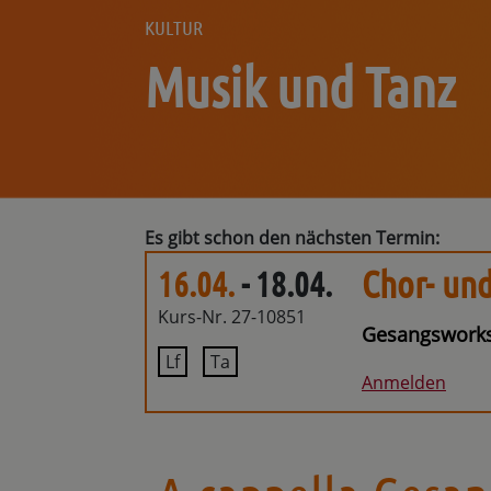
KULTUR
Musik und Tanz
Es gibt schon den nächsten Termin:
Chor- un
16.04.
- 18.04.
Kurs-Nr. 27-10851
Gesangsworksh
Lf
Ta
Anmelden