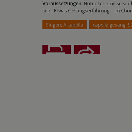
Voraussetzungen:
Notenkenntnisse sind 
sein. Etwas Gesangserfahrung – im Chor 
Singen; A capella
capella gesang; 
Teilen
Drucken