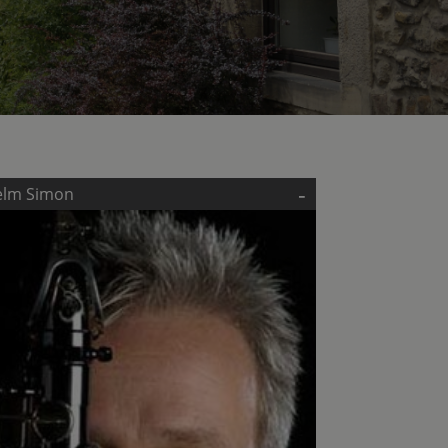
-
elm Simon