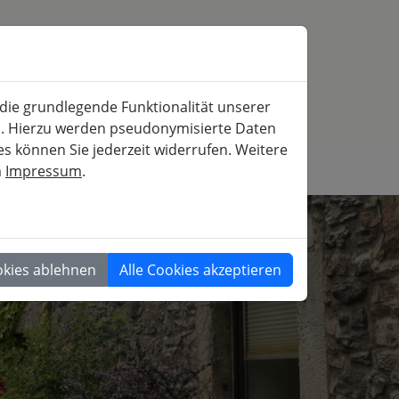
SERVICE
MITFAHRBÖRSE
SUCHE
 die grundlegende Funktionalität unserer
iche und gesellschaftspolitische Weiterbildung
rn. Hierzu werden pseudonymisierte Daten
 können Sie jederzeit widerrufen. Weitere
m
Impressum
.
GESELLSCHAFT
okies ablehnen
Alle Cookies akzeptieren