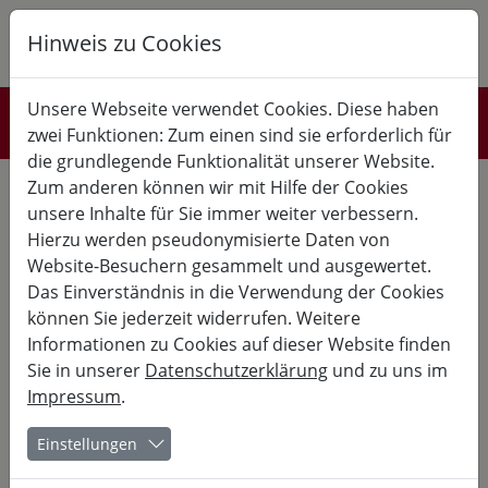
Hinweis zu Cookies
K
B
G
Unsere Webseite verwendet Cookies. Diese haben
Referent*innen
zwei Funktionen: Zum einen sind sie erforderlich für
die grundlegende Funktionalität unserer Website.
lebt und arbeitet in Kassel.
Zum anderen können wir mit Hilfe der Cookies
unsere Inhalte für Sie immer weiter verbessern.
1986 Diplom-Industrie-Designerin/GHK Kassel, bis 1991
Hierzu werden pseudonymisierte Daten von
freiberufliche Textildesignerin.
Website-Besuchern gesammelt und ausgewertet.
Seit 1990 Fachbereichsleiterin für Kultur der vhs Region Kassel.
Das Einverständnis in die Verwendung der Cookies
können Sie jederzeit widerrufen. Weitere
Mitarbeit beim Hessischen Volkshochschulverband (hvv):
Öffentlichkeitsarbeit, Fortbildung und pädagogische
Informationen zu Cookies auf dieser Website finden
Entwicklung.
Sie in unserer
Datenschutzerklärung
und zu uns im
Impressum
.
Seit 1996 Tutorin der Fortbildungsreihe Textiles
Gestalten/Patchwork des Instituts des hvv.
Einstellungen
2000/01 Kuratorin der Ausstellung "textile ART-QUILT".