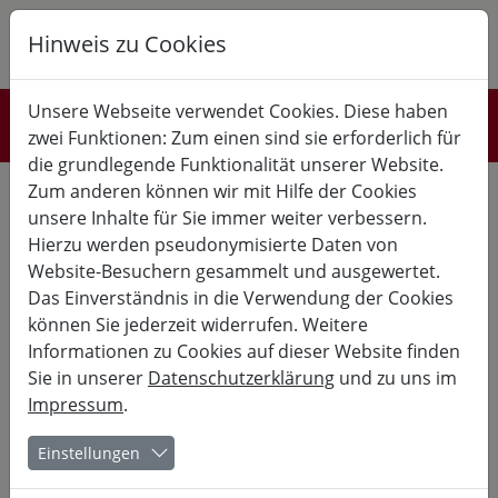
Hinweis zu Cookies
K
B
G
Unsere Webseite verwendet Cookies. Diese haben
Referent*innen
zwei Funktionen: Zum einen sind sie erforderlich für
die grundlegende Funktionalität unserer Website.
Britta Rex hat als Sängerin in zahlreichen Projekten mitgewirkt,
Zum anderen können wir mit Hilfe der Cookies
mit Orchestern, Bigbands und kleineren Besetzungen im
unsere Inhalte für Sie immer weiter verbessern.
Bereich Jazz, Latin, Pop, Improvisation gearbeitet. Ihre
besondere Leidenschaft gilt dem Jazz und der
Hierzu werden pseudonymisierte Daten von
lateinamerikanischen Musik. Auf dem Gebiet der
Website-Besuchern gesammelt und ausgewertet.
Gesangsmethodik, Stimmbildung, Körperarbeit und
Das Einverständnis in die Verwendung der Cookies
Improvisation hat sie in den letzten Jahren viel experimentiert,
geforscht und entdeckt. Wertvollen Erfahrungen aus
können Sie jederzeit widerrufen. Weitere
Resonanzlehre (Thomas Lange), CVT Complete Vocal Technique
Informationen zu Cookies auf dieser Website finden
(Cathrine Sadolin), Estill Voice Training und Vocal Improvisation
Sie in unserer
Datenschutzerklärung
und zu uns im
(Rhiannon, Bob Stoloff) integriert sie in Coaching und
Unterricht.
Impressum
.
Als Lehrbeauftragte unterrichtet sie Jazz- und Pop-Gesang an
der Hochschule für Musik und Theater Hannover und Jazz-
Einstellungen
Gesang und Improvisation an der Musikhochschule
Lübeck. Des Weiteren gibt sie Kurse und Seminare für Chöre