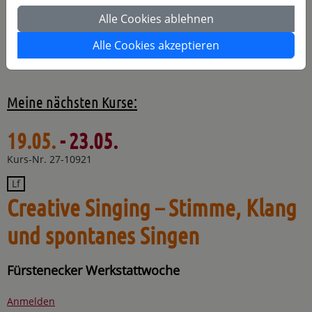
und Ensembles oder Masterclasses für Solisten und Coachings,
u.a. für das Landesjugendjazzorchester Niedersachsen
Alle Cookies ablehnen
„Windmachine“.
Alle Cookies akzeptieren
http://www.brittarex.de
Meine nächsten Kurse:
19.05.
- 23.05.
Kurs-Nr. 27-10921
Lf
Creative Singing – Stimme, Klang
und spontanes Singen
Fürstenecker Werkstattwoche
Anmelden