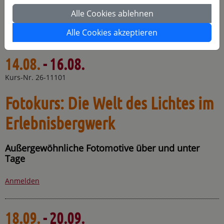
https://www.photoschule.com
Alle Cookies ablehnen
Alle Cookies akzeptieren
Meine nächsten Kurse:
14.08.
- 16.08.
Kurs-Nr. 26-11101
Fotokurs: Die Welt des Lichtes im
Erlebnisbergwerk
Außergewöhnliche Fotomotive über und unter
Tage
Anmelden
18.09.
- 20.09.