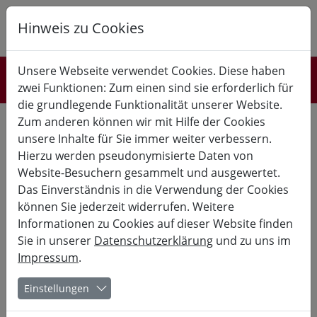
Hinweis zu Cookies
K
B
G
Unsere Webseite verwendet Cookies. Diese haben
Referent*innen
zwei Funktionen: Zum einen sind sie erforderlich für
die grundlegende Funktionalität unserer Website.
Seine leicht verständlichen Fotobücher, gespickt mit wertvollen
Zum anderen können wir mit Hilfe der Cookies
Insidertipps, sind ideale Begleiter für Fotografie-Begeisterte –
unsere Inhalte für Sie immer weiter verbessern.
praktisch im Format und hilfreich in der Anwendung. In seiner
eigenen Photoschule hat er, aufgrund langjährigen Erfahrung
Hierzu werden pseudonymisierte Daten von
in der Photographieausbildung, eine rationelle Photo-
Website-Besuchern gesammelt und ausgewertet.
Pädagogik entwickelt -in Form von:
Das Einverständnis in die Verwendung der Cookies
können Sie jederzeit widerrufen. Weitere
vielfältigen Beispielfotografien zur Veranschaulichung des
Wissens
Informationen zu Cookies auf dieser Website finden
Grafiken zur Darstellung der technischen und
Sie in unserer
Datenschutzerklärung
und zu uns im
gestalterischen Zusammenhänge
Impressum
.
eigenen Begleitbücher zum Nachschlagen
virtuellen Photographiebibliotheken zur Inspiration und
ausgesuchten Motivlisten zum selbstständigen Training.
Einstellungen
Strukturierte Übungen für die selbstständige Arbeit