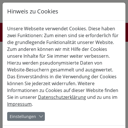
Hinweis zu Cookies
K
B
G
Unsere Webseite verwendet Cookies. Diese haben
Referent*innen
zwei Funktionen: Zum einen sind sie erforderlich für
die grundlegende Funktionalität unserer Website.
Jan Luley studierte Jazz mit Hauptfach Klavier in den
Zum anderen können wir mit Hilfe der Cookies
Niederlanden und feierte 2018 sein 35jähriges
unsere Inhalte für Sie immer weiter verbessern.
Bühnenjubiläum. Sein musikalischer Schwerpunkt liegt auf
Pianostilen aus New Orleans zwischen Tradition und Moderne,
Hierzu werden pseudonymisierte Daten von
wobei er Kompositionen aus New Orleans mit eigenen Werken
Website-Besuchern gesammelt und ausgewertet.
zu ebenso spannenden wie groovigen Konzerten kombiniert.
Das Einverständnis in die Verwendung der Cookies
Dabei bewegt er sich ebenso stilsicher im klassischen Jazz und
Swing, wie in Boogie Woogie, Gospel und kreolisch-karibischen
können Sie jederzeit widerrufen. Weitere
Rhythmen.
Informationen zu Cookies auf dieser Website finden
Sie in unserer
Datenschutzerklärung
und zu uns im
1993 begann er als Begleiter international renommierter US-
Impressum
.
amerikanischer SängerInnen und Solisten wie Angela Brown,
Janice Harrington, John Boutté, Big Jay McNeely, Gene "Mighty
Flea" Conners und vieler anderer und war von 1999 bis 2009
Einstellungen
Pianist der Frankfurter Barrelhouse Jazzband. Mittlerweile
spielte er weit über 2000 Konzerte in 17 Ländern Europas,