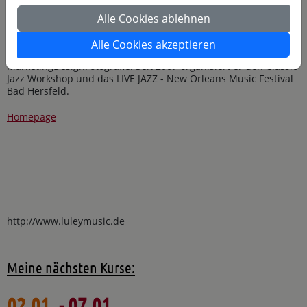
sowie in Afrika und den USA.
Alle Cookies ablehnen
2004 gründete Jan Luley sein Label Luleymusic Records.
Zusammen mit seiner Frau Eda führt er als Mitinhaber und
Alle Cookies akzeptieren
Creative Director die Agentur LULEY'S -
MarketingDesignFotografie. Seit 2007 organisiert er den Classic
Jazz Workshop und das LIVE JAZZ - New Orleans Music Festival
Bad Hersfeld.
Homepage
http://www.luleymusic.de
Meine nächsten Kurse:
02.01.
- 07.01.