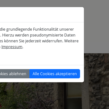
SERVICE
MITFAHRBÖRSE
SUCHE
 die grundlegende Funktionalität unserer
iche und gesellschaftspolitische Weiterbildung
rn. Hierzu werden pseudonymisierte Daten
 können Sie jederzeit widerrufen. Weitere
m
Impressum
.
GESELLSCHAFT
okies ablehnen
Alle Cookies akzeptieren