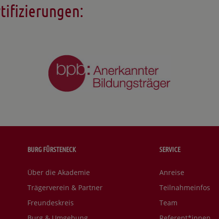
tifizierungen:
BURG FÜRSTENECK
SERVICE
Über die Akademie
Anreise
Trägerverein & Partner
Teilnahmeinfos
Freundeskreis
Team
Burg & Umgebung
Referent*innen