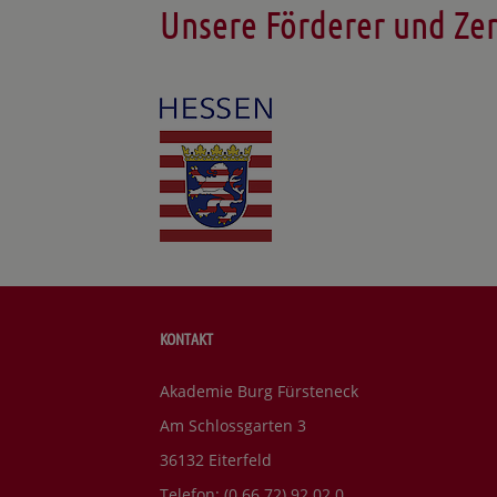
Unsere Förderer und Zer
KONTAKT
Akademie Burg Fürsteneck
Am Schlossgarten 3
36132 Eiterfeld
Telefon: (0 66 72) 92 02 0