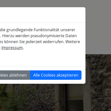
SERVICE
MITFAHRBÖRSE
SUCHE
 die grundlegende Funktionalität unserer
iche und gesellschaftspolitische Weiterbildung
rn. Hierzu werden pseudonymisierte Daten
 können Sie jederzeit widerrufen. Weitere
m
Impressum
.
GESELLSCHAFT
okies ablehnen
Alle Cookies akzeptieren