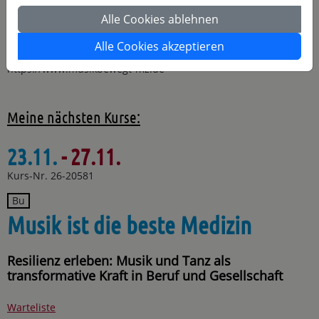
Weltmusik. Ich bin Sänger und Bassist der Balkan- und
Klezmerband „Schmackes“, war 8 Jahre Teil einer Samba-
Alle Cookies ablehnen
Percussiongruppe und habe zahlreiche Tanzfortbildungen
absolviert.
Alle Cookies akzeptieren
https://www.musikbewegt-mz.de
Meine nächsten Kurse:
23.11.
- 27.11.
Kurs-Nr. 26-20581
Bu
Musik ist die beste Medizin
Resilienz erleben: Musik und Tanz als
transformative Kraft in Beruf und Gesellschaft
Warteliste