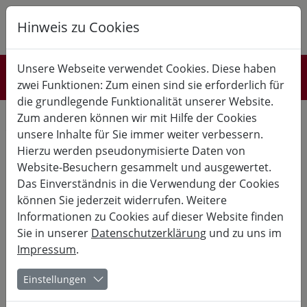
Hinweis zu Cookies
K
B
G
Unsere Webseite verwendet Cookies. Diese haben
Referent*innen
zwei Funktionen: Zum einen sind sie erforderlich für
die grundlegende Funktionalität unserer Website.
wissenschaftlicher Mitarbeiter am Physikalischen Institut der
Zum anderen können wir mit Hilfe der Cookies
J.W.Goethe-Universität Frankfurt a.M
unsere Inhalte für Sie immer weiter verbessern.
Hierzu werden pseudonymisierte Daten von
Website-Besuchern gesammelt und ausgewertet.
Meine vergangenen Kurse:
Das Einverständnis in die Verwendung der Cookies
können Sie jederzeit widerrufen. Weitere
28.06.
- 07.07.
Informationen zu Cookies auf dieser Website finden
Kurs-Nr. 26-30051
Sie in unserer
Datenschutzerklärung
und zu uns im
Impressum
.
15. Hessische Schülerakademie
Einstellungen
für die Mittelstufe