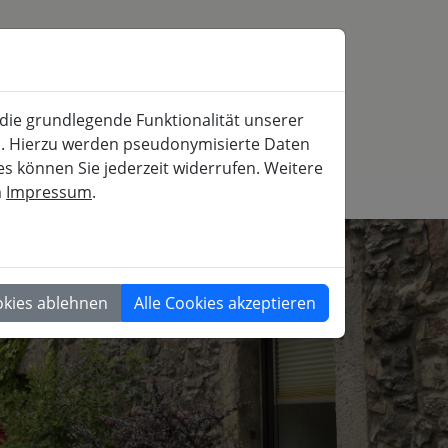
SERVICE
MITFAHRBÖRSE
SUCHE
 die grundlegende Funktionalität unserer
iche und gesellschaftspolitische Weiterbildung
rn. Hierzu werden pseudonymisierte Daten
 können Sie jederzeit widerrufen. Weitere
m
Impressum
.
GESELLSCHAFT
okies ablehnen
Alle Cookies akzeptieren