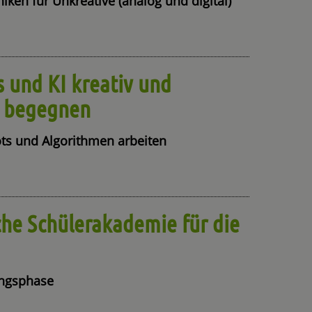
niken für Unkreative (analog und digital)
s und KI kreativ und
h begegnen
ots und Algorithmen arbeiten
che Schülerakademie für die
ungsphase