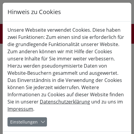
Hinweis zu Cookies
K
B
G
Unsere Webseite verwendet Cookies. Diese haben
Referent*innen
zwei Funktionen: Zum einen sind sie erforderlich für
die grundlegende Funktionalität unserer Website.
Zum anderen können wir mit Hilfe der Cookies
unsere Inhalte für Sie immer weiter verbessern.
Meine vergangenen Kurse:
Hierzu werden pseudonymisierte Daten von
Website-Besuchern gesammelt und ausgewertet.
26.07.
- 07.08.
Das Einverständnis in die Verwendung der Cookies
können Sie jederzeit widerrufen. Weitere
Kurs-Nr. 26-30061
Informationen zu Cookies auf dieser Website finden
21. Hessische Schülerakademie
Sie in unserer
Datenschutzerklärung
und zu uns im
Impressum
.
für die Oberstufe
Einstellungen
ab der Einführungsphase