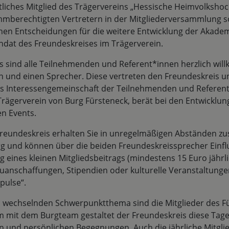
tliches Mitglied des Trägervereins „Hessische Heimvolkshoc
stimmberechtigten Vertretern in der Mitgliederversammlung s
chen Entscheidungen für die weitere Entwicklung der Akadem
andat des Freundeskreises im Trägerverein.
is sind alle Teilnehmenden und Referent*innen herzlich w
rin und einen Sprecher. Diese vertreten den Freundeskreis u
ls Interessengemeinschaft der Teilnehmenden und Referent
ägerverein von Burg Fürsteneck, berät bei den Entwicklunge
en Events.
 Freundeskreis erhalten Sie in unregelmäßigen Abständen zu
g und können über die beiden Freundeskreissprecher Einflu
ng eines kleinen Mitgliedsbeitrags (mindestens 15 Euro jährl
uanschaffungen, Stipendien oder kulturelle Veranstaltungen
pulse“.
ch wechselnden Schwerpunktthema sind die Mitglieder des F
mit dem Burgteam gestaltet der Freundeskreis diese Tage i
en und persönlichen Begegnungen. Auch die jährliche Mitg