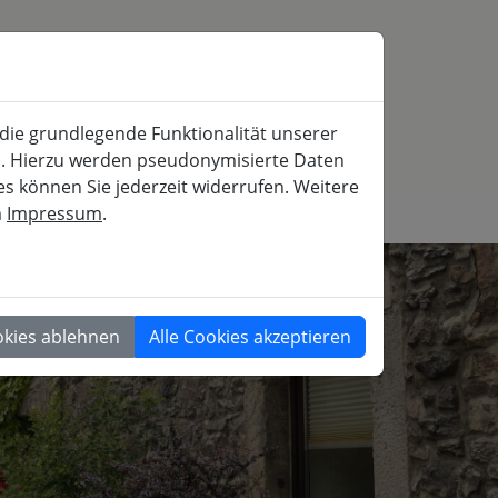
SERVICE
MITFAHRBÖRSE
SUCHE
 die grundlegende Funktionalität unserer
iche und gesellschaftspolitische Weiterbildung
rn. Hierzu werden pseudonymisierte Daten
 können Sie jederzeit widerrufen. Weitere
m
Impressum
.
GESELLSCHAFT
okies ablehnen
Alle Cookies akzeptieren