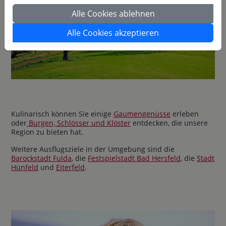
Alle Cookies ablehnen
Alle Cookies akzeptieren
Kulinarisch können Sie einige
Gaumengenüsse
erleben
oder
Burgen, Schlösser und Klöster
entdecken, die unsere
Region zu bieten hat.
Weitere Ausflugsziele in der Umgebung sind die
Barockstadt Fulda
, die
Festspielstadt Bad Hersfeld
, die
Stadt
Hünfeld
und
Eiterfeld
.