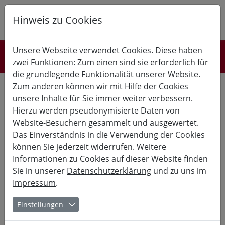
Hinweis zu Cookies
K
B
G
Unsere Webseite verwendet Cookies. Diese haben
Spannende Ausflugsziele
zwei Funktionen: Zum einen sind sie erforderlich für
die grundlegende Funktionalität unserer Website.
Zum anderen können wir mit Hilfe der Cookies
BURGPLAN
IMPRESSIONEN
UMGEBUNG
unsere Inhalte für Sie immer weiter verbessern.
Hierzu werden pseudonymisierte Daten von
Burg Fürsteneck liegt inmitten der Urlaubsregion
"Hessisches
Website-Besuchern gesammelt und ausgewertet.
Kegelspiel"
. Die Region bietet zahlreiche Freizeitaktivitäten wie
Das Einverständnis in die Verwendung der Cookies
Wandern, Radfahren, Angeln oder Fliegen.
können Sie jederzeit widerrufen. Weitere
Informationen zu Cookies auf dieser Website finden
Sie in unserer
Datenschutzerklärung
und zu uns im
Impressum
.
Einstellungen