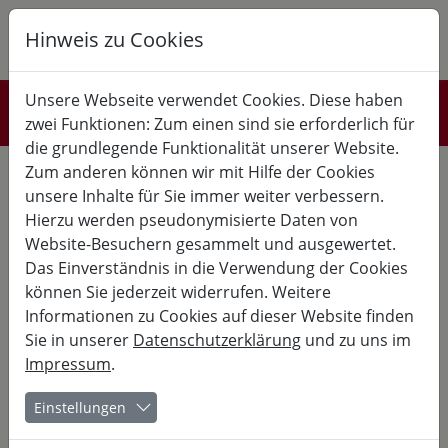
Hinweis zu Cookies
K
B
G
Unsere Webseite verwendet Cookies. Diese haben
Interessenten
zwei Funktionen: Zum einen sind sie erforderlich für
die grundlegende Funktionalität unserer Website.
Newsletteranmeldung
Zum anderen können wir mit Hilfe der Cookies
unsere Inhalte für Sie immer weiter verbessern.
Sie interessieren sich für einen Kurs, der leider nicht wie
Hierzu werden pseudonymisierte Daten von
geplant stattfinden kann oder bereits stattgefunden hat. Wenn
Website-Besuchern gesammelt und ausgewertet.
Sie über diesen und weitere Kure sowie Neuigkeiten die Burg
betreffend auf dem Laufenden bleiben wollen, können Sie sich
Das Einverständnis in die Verwendung der Cookies
hier für unseren Newsletter anmelden. Dieser Informiert Sie
können Sie jederzeit widerrufen. Weitere
vierteljährig über alles was auf der Burg passiert.
Informationen zu Cookies auf dieser Website finden
Selbstverständlich können Sie sich jederzeit vom Newsletter
wieder abmelden.
Sie in unserer
Datenschutzerklärung
und zu uns im
Impressum
.
Einstellungen