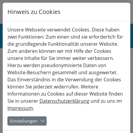
Hinweis zu Cookies
K
B
G
BERUF
Unsere Webseite verwendet Cookies. Diese haben
zwei Funktionen: Zum einen sind sie erforderlich für
Gesundheit & Stress
die grundlegende Funktionalität unserer Website.
Zum anderen können wir mit Hilfe der Cookies
unsere Inhalte für Sie immer weiter verbessern.
Hierzu werden pseudonymisierte Daten von
Anmeldung online - Warteliste
Website-Besuchern gesammelt und ausgewertet.
Das Einverständnis in die Verwendung der Cookies
können Sie jederzeit widerrufen. Weitere
Wichtiger Hinweis:
Informationen zu Cookies auf dieser Website finden
Dieser Kurs ist bereits ausgebucht. Wenn Sie Interesse
haben, auf die Warteliste für diesen Kurs gesetzt zu
Sie in unserer
Datenschutzerklärung
und zu uns im
werden, füllen Sie dieses Formular aus. Wir informieren Sie,
Impressum
.
sobald ein Teilnehmerplatz frei wird.
Einstellungen
Sie haben gewählt: