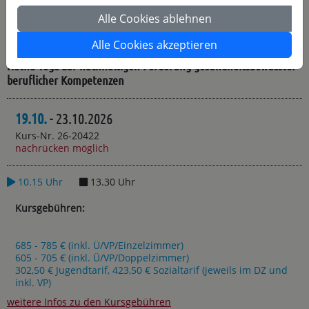
Alle Cookies ablehnen
Hatha Yoga, was uns stark macht
Alle Cookies akzeptieren
Hatha Yoga zur nachhaltigen Förderung gesundheitsbewusster
beruflicher Kompetenzen
19.10.
- 23.10.2026
Kurs-Nr. 26-20422
nachrücken möglich
10.15 Uhr
13.30 Uhr
Kursgebühren:
685 - 785 € (inkl. Ü/VP/Einzelzimmer)
605 - 705 € (inkl. Ü/VP/Doppelzimmer)
302,50 € Jugendtarif, 423,50 € Sozialtarif (jeweils im DZ und
inkl. VP)
weitere Infos zu den Kursgebühren