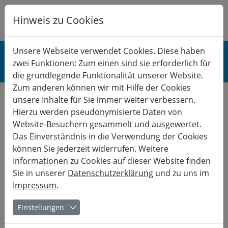
Hinweis zu Cookies
K
B
G
BERUF
Unsere Webseite verwendet Cookies. Diese haben
zwei Funktionen: Zum einen sind sie erforderlich für
Berufliche Rolle
die grundlegende Funktionalität unserer Website.
Zum anderen können wir mit Hilfe der Cookies
unsere Inhalte für Sie immer weiter verbessern.
Es gibt schon den nächsten Termin:
Hierzu werden pseudonymisierte Daten von
01.11.
- 05.11.
Website-Besuchern gesammelt und ausgewertet.
Das Einverständnis in die Verwendung der Cookies
Kurs-Nr. 27-20221
können Sie jederzeit widerrufen. Weitere
Bu
Informationen zu Cookies auf dieser Website finden
Das große Ziel des Lebens ist
Sie in unserer
Datenschutzerklärung
und zu uns im
Impressum
.
nicht Wissen, sondern Handeln
Einstellungen
(Th. Huxley)