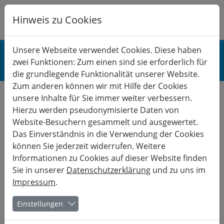
Hinweis zu Cookies
K
B
G
BERUF
Unsere Webseite verwendet Cookies. Diese haben
zwei Funktionen: Zum einen sind sie erforderlich für
Gesundheit & Stress
die grundlegende Funktionalität unserer Website.
Zum anderen können wir mit Hilfe der Cookies
unsere Inhalte für Sie immer weiter verbessern.
Hierzu werden pseudonymisierte Daten von
Green Yoga:
Website-Besuchern gesammelt und ausgewertet.
Das Einverständnis in die Verwendung der Cookies
Naturverbundenheit durch
können Sie jederzeit widerrufen. Weitere
Yoga
Informationen zu Cookies auf dieser Website finden
Sie in unserer
Datenschutzerklärung
und zu uns im
Impressum
.
Verbundenheit mit der Natur als Fundament zur Stärkung
beruflich und gesellschaftlich relevanter Ressourcen
Einstellungen
Die Yoga Praxis schenkt uns Verbindung und macht uns