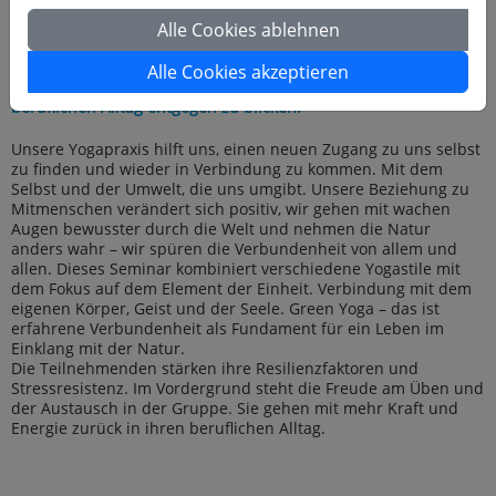
innerlich wie äußerlich stark. Die beruflichen und
gesellschaftlichen Anforderungen steigend rasant an – dabei
Alle Cookies ablehnen
ist es wichtig, die eigenen Ressourcen immer wieder
aufzutanken. Yoga macht uns widerstandsfähiger und hilft uns
Alle Cookies akzeptieren
so gesund zu bleiben und gelassen den Herausforderungen im
beruflichen Alltag entgegen zu blicken.
Unsere Yogapraxis hilft uns, einen neuen Zugang zu uns selbst
zu finden und wieder in Verbindung zu kommen. Mit dem
Selbst und der Umwelt, die uns umgibt. Unsere Beziehung zu
Mitmenschen verändert sich positiv, wir gehen mit wachen
Augen bewusster durch die Welt und nehmen die Natur
anders wahr – wir spüren die Verbundenheit von allem und
allen. Dieses Seminar kombiniert verschiedene Yogastile mit
dem Fokus auf dem Element der Einheit. Verbindung mit dem
eigenen Körper, Geist und der Seele. Green Yoga – das ist
erfahrene Verbundenheit als Fundament für ein Leben im
Einklang mit der Natur.
Die Teilnehmenden stärken ihre Resilienzfaktoren und
Stressresistenz. Im Vordergrund steht die Freude am Üben und
der Austausch in der Gruppe. Sie gehen mit mehr Kraft und
Energie zurück in ihren beruflichen Alltag.