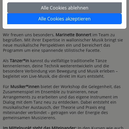
Dieser Folk- und Tanzkurs bietet Raum für kreative
Alle Cookies ablehnen
Entwicklung, neue Impulse und persönliche Begegnungen. Ob
du
tanzt
oder
musizierst
– hier findest du den passenden
Alle Cookies akzeptieren
Workshop, um dein Können zu erweitern und deine
Leidenschaft zu vertiefen.
Wir freuen uns besonders,
Marinette Bonnert
im Team zu
begrüßen. Mit ihrer Expertise in wallonischer Musik bringt sie
neue musikalische Perspektiven ein und bereichert das
Programm um eine spannende stilistische Facette.
Als
Tänzer*in
kannst du vielfältige traditionelle Tänze
kennenlernen, deine Technik weiterentwickeln und die
besondere Verbindung von Bewegung und Musik erleben –
begleitet von Live-Musik, die direkt im Kurs entsteht.
Für
Musiker*innen
bietet der Workshop die Gelegenheit, das
Zusammenspiel im Ensemble zu trainieren, neue
Arrangements zu erarbeiten und das eigene Instrument im
Dialog mit dem Tanz neu zu entdecken. Dabei entsteht ein
musikalischer Austausch, der Theorie und Praxis eng
miteinander verbindet – getragen von der Energie des
gemeinsamen Musizierens.
Im Mittelpunkt steht das Miteinander:
In den Kursen wie auch