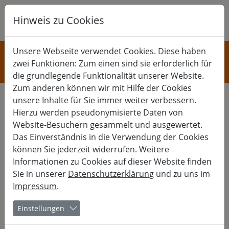
Hinweis zu Cookies
K
B
G
KULTUR
Unsere Webseite verwendet Cookies. Diese haben
zwei Funktionen: Zum einen sind sie erforderlich für
Musik und Tanz
die grundlegende Funktionalität unserer Website.
Zum anderen können wir mit Hilfe der Cookies
unsere Inhalte für Sie immer weiter verbessern.
Hierzu werden pseudonymisierte Daten von
28. Fürstenecker Folk&TanzTage
Website-Besuchern gesammelt und ausgewertet.
Das Einverständnis in die Verwendung der Cookies
Folktanz und Tanzmusik – zwei, die ohne einander nicht
können Sie jederzeit widerrufen. Weitere
können…
Informationen zu Cookies auf dieser Website finden
Sie in unserer
Datenschutzerklärung
und zu uns im
Auch 2026 laden die Folk&TanzTage wieder dazu ein, Musik
Impressum
.
und Tanz hautnah zu erleben. In einer offenen Atmosphäre
begegnen sich Tänzer*innen und Musiker*innen, um
voneinander zu lernen, sich auszutauschen und gemeinsam
Einstellungen
unvergessliche Momente zu gestalten.