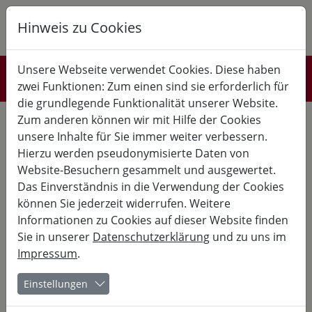
Hinweis zu Cookies
K
B
G
Unsere Webseite verwendet Cookies. Diese haben
Mitfahrbörse
zwei Funktionen: Zum einen sind sie erforderlich für
die grundlegende Funktionalität unserer Website.
Zum anderen können wir mit Hilfe der Cookies
unsere Inhalte für Sie immer weiter verbessern.
Kosten sparen, Kontakte knüpfen und die Umwelt schonen!
Hierzu werden pseudonymisierte Daten von
Sie suchen eine Mitfahrgelegenheit zur Burg oder Sie wären
Website-Besuchern gesammelt und ausgewertet.
bereit, jemandem eine Mitfahrgelegenheit anzubieten?
Das Einverständnis in die Verwendung der Cookies
Wenn Sie Angebote einstellen möchten, registrieren Sie sich
können Sie jederzeit widerrufen. Weitere
einmal bei unserer Mitfahrbörse. Nach dem Login können Sie
Informationen zu Cookies auf dieser Website finden
entsprechende Anzeigen aufgeben.
Sie in unserer
Datenschutzerklärung
und zu uns im
Impressum
.
Geben Sie einfach Ihren Abfahrtsort oder dessen Postleitzahl in
das untere Feld ein, um eine Mitfahrgelegenheit oder Mitfahrer
Einstellungen
zu finden.
Abfahrt / PLZ: