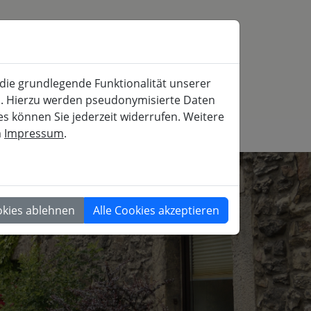
SERVICE
MITFAHRBÖRSE
SUCHE
 die grundlegende Funktionalität unserer
iche und gesellschaftspolitische Weiterbildung
rn. Hierzu werden pseudonymisierte Daten
 können Sie jederzeit widerrufen. Weitere
m
Impressum
.
GESELLSCHAFT
okies ablehnen
Alle Cookies akzeptieren