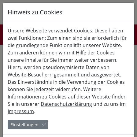
Hinweis zu Cookies
K
B
G
Unsere Webseite verwendet Cookies. Diese haben
Referent*innen
zwei Funktionen: Zum einen sind sie erforderlich für
die grundlegende Funktionalität unserer Website.
Zita Sebesvari ist Wissenschaftlerin und Hochschuldozentin mit
Zum anderen können wir mit Hilfe der Cookies
langjähriger Lehrerfahrung in den Bereichen Risikominderung
unsere Inhalte für Sie immer weiter verbessern.
und Anpassung an den Klimawandel. Sie liebt irische Musik
und unterstützt junge Menschen gerne bei Proben und
Hierzu werden pseudonymisierte Daten von
Workshops.
Website-Besuchern gesammelt und ausgewertet.
Das Einverständnis in die Verwendung der Cookies
können Sie jederzeit widerrufen. Weitere
Meine vergangenen Kurse:
Informationen zu Cookies auf dieser Website finden
Sie in unserer
Datenschutzerklärung
und zu uns im
01.10.
- 05.10.
Impressum
.
Kurs-Nr. 25-10191
Einstellungen
Lf