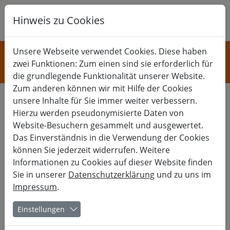
Hinweis zu Cookies
K
B
G
KULTUR
Unsere Webseite verwendet Cookies. Diese haben
zwei Funktionen: Zum einen sind sie erforderlich für
Fotografie und Film
die grundlegende Funktionalität unserer Website.
Zum anderen können wir mit Hilfe der Cookies
unsere Inhalte für Sie immer weiter verbessern.
Hierzu werden pseudonymisierte Daten von
17. Fürstenecker Foto-Tage
Website-Besuchern gesammelt und ausgewertet.
Das Einverständnis in die Verwendung der Cookies
Eine Burg für die Fotografie!
können Sie jederzeit widerrufen. Weitere
Informationen zu Cookies auf dieser Website finden
Bereichernde Tage rund um spannende fotografische Themen
Sie in unserer
Datenschutzerklärung
und zu uns im
in ein- oder mehrtages-Workshops, ein großartiger Vortrag,
Impressum
.
eine familiäre Atmosphäre, Fachsimpeleien bis in die Nacht,
Tipps und Tricks von Profis, Lichtzeichnungen, und Fotos, Fotos,
Fotos...
Einstellungen
Sie wählen nach persönlicher Vorliebe Ihre Workshops in