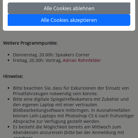
unserem Baukasten-System aus. Gerne können Sie auch
Alle Cookies ablehnen
tageweise, falls mal kein Workshop zusagt, eigenständig in
einer „Challenge“ eigenen oder vorgegebenen Themen
nachgehen. Weiter unten finden Sie die einzelnen Workshops.
Alle Cookies akzeptieren
Weitere Programmpunkte:
Donnerstag, 20.00h: Speakers Corner
Freitag, 20.30h: Vortrag,
Adrian Rohnfelder
Hinweise:
Bitte beachten Sie, dass für Exkursionen der Einsatz von
Privatfahrzeugen notwendig sein könnte.
Bitte eine digitale Spiegelreflexkamera mit Zubehör und
den eigenen Laptop mit einer vertrauten
Bildbearbeitungsoftware mitbringen. In Ausnahmefällen
können Leih-Laptops mit Photoshop CS 6 nach frühzeitiger
Absprache zur Verfügung gestellt werden.
Es besteht die Möglichkeit bereits am Mittwoch zum
Abendessen anzureisen (bitte bei der Anmeldung mit
angeben).